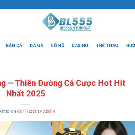
BẮN CÁ
ĐÁ GÀ
NỔ HŨ
CASINO
THỂ THAO
HƯỚ
g – Thiên Đường Cá Cược Hot Hit
Nhất 2025
OSTED ON
09/11/2025
BY
ADMIN