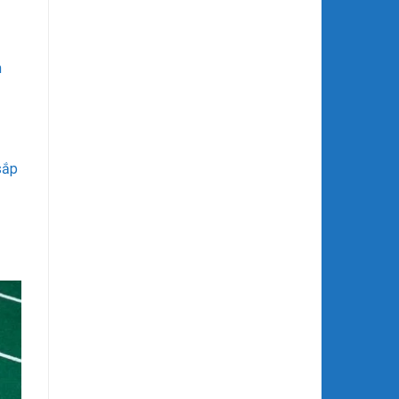
n
sắp