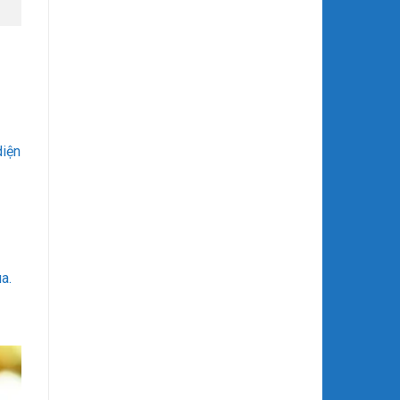
diện
a.