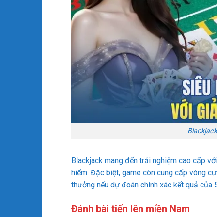
Blackjack
Blackjack mang đến trải nghiệm cao cấp vớ
hiểm. Đặc biệt, game còn cung cấp vòng cư
thưởng nếu dự đoán chính xác kết quả của 5 
Đánh bài tiến lên miền Nam