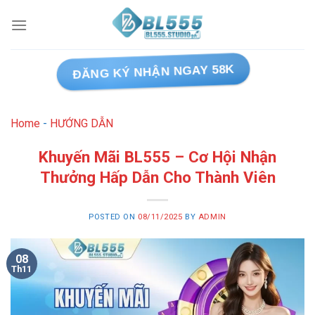
Skip
to
content
ĐĂNG KÝ NHẬN NGAY 58K
Home
-
HƯỚNG DẪN
Khuyến Mãi BL555 – Cơ Hội Nhận
Thưởng Hấp Dẫn Cho Thành Viên
POSTED ON
08/11/2025
BY
ADMIN
08
Th11