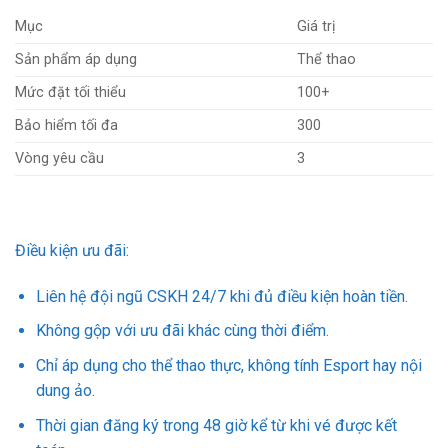
Mục
Giá trị
Sản phẩm áp dụng
Thể thao
Mức đặt tối thiểu
100+
Bảo hiểm tối đa
300
Vòng yêu cầu
3
Điều kiện ưu đãi:
Liên hệ đội ngũ CSKH 24/7 khi đủ điều kiện hoàn tiền.
Không gộp với ưu đãi khác cùng thời điểm.
Chỉ áp dụng cho thể thao thực, không tính Esport hay nội
dung ảo.
Thời gian đăng ký trong 48 giờ kể từ khi vé được kết