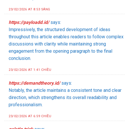
23/02/2026 AT 8:53 SÁNG
https://payloadd.id/
says:
Impressively, the structured development of ideas
throughout this article enables readers to follow complex
discussions with clarity while maintaining strong
engagement from the opening paragraph to the final
conclusion.
23/02/2026 AT 1:41 CHIỀU
https://demandtheory.id/
says:
Notably, the article maintains a consistent tone and clear
direction, which strengthens its overall readability and
professionalism.
23/02/2026 AT 6:59 CHIỀU