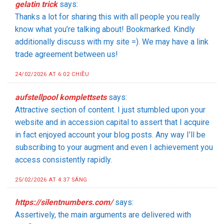
gelatin trick
says:
Thanks a lot for sharing this with all people you really
know what you’re talking about! Bookmarked. Kindly
additionally discuss with my site =). We may have a link
trade agreement between us!
24/02/2026 AT 6:02 CHIỀU
aufstellpool komplettsets
says:
Attractive section of content. I just stumbled upon your
website and in accession capital to assert that I acquire
in fact enjoyed account your blog posts. Any way I’ll be
subscribing to your augment and even I achievement you
access consistently rapidly.
25/02/2026 AT 4:37 SÁNG
https://silentnumbers.com/
says:
Assertively, the main arguments are delivered with