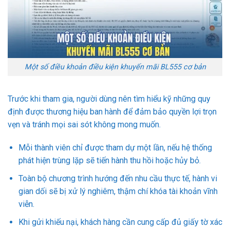
Một số điều khoản điều kiện khuyến mãi BL555 cơ bản
Trước khi tham gia, người dùng nên tìm hiểu kỹ những quy
định được thương hiệu ban hành để đảm bảo quyền lợi trọn
vẹn và tránh mọi sai sót không mong muốn.
Mỗi thành viên chỉ được tham dự một lần, nếu hệ thống
phát hiện trùng lặp sẽ tiến hành thu hồi hoặc hủy bỏ.
Toàn bộ chương trình hướng đến nhu cầu thực tế, hành vi
gian dối sẽ bị xử lý nghiêm, thậm chí khóa tài khoản vĩnh
viễn.
Khi gửi khiếu nại, khách hàng cần cung cấp đủ giấy tờ xác