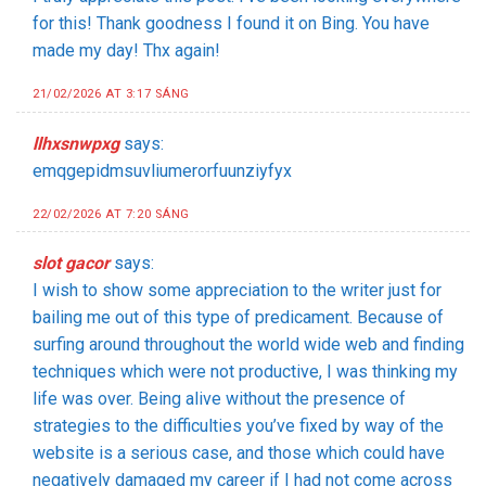
for this! Thank goodness I found it on Bing. You have
made my day! Thx again!
21/02/2026 AT 3:17 SÁNG
llhxsnwpxg
says:
emqgepidmsuvliumerorfuunziyfyx
22/02/2026 AT 7:20 SÁNG
slot gacor
says:
I wish to show some appreciation to the writer just for
bailing me out of this type of predicament. Because of
surfing around throughout the world wide web and finding
techniques which were not productive, I was thinking my
life was over. Being alive without the presence of
strategies to the difficulties you’ve fixed by way of the
website is a serious case, and those which could have
negatively damaged my career if I had not come across