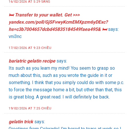
16/02/2026 AT 5:29 SÁNG
🛏️ Transfer to your wallet. Get >>>
yandex.com/poll/GjSFvwyKcmEMXpzm6yDExc?
hs=c3b7004657dcbd45835184549faea495& 🛏️
says:
vni3nc
17/02/2026 AT 9:23 CHIỀU
bariatric gelatin recipe
says:
Its such as you learn my mind! You seem to grasp so
much about this, such as you wrote the guide in it or
something. I think that you simply could do with some p.c.
to force the message home a bit, but other than that, this
is great blog. A great read. I will definitely be back.
19/02/2026 AT 7:25 CHIỀU
gelatin trick
says:
Greetings from Colorado! I’m bored to tears at work so I