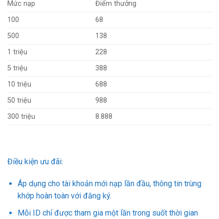
Mức nạp
Điểm thưởng
100
68
500
138
1 triệu
228
5 triệu
388
10 triệu
688
50 triệu
988
300 triệu
8.888
Điều kiện ưu đãi:
Áp dụng cho tài khoản mới nạp lần đầu, thông tin trùng
khớp hoàn toàn với đăng ký.
Mỗi ID chỉ được tham gia một lần trong suốt thời gian