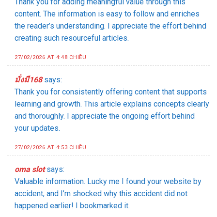
Thank you for adding meaningful value through this
content. The information is easy to follow and enriches
the reader’s understanding. I appreciate the effort behind
creating such resourceful articles.
27/02/2026 AT 4:48 CHIỀU
มั่งมี168
says:
Thank you for consistently offering content that supports
learning and growth. This article explains concepts clearly
and thoroughly. I appreciate the ongoing effort behind
your updates.
27/02/2026 AT 4:53 CHIỀU
oma slot
says:
Valuable information. Lucky me I found your website by
accident, and I’m shocked why this accident did not
happened earlier! I bookmarked it.