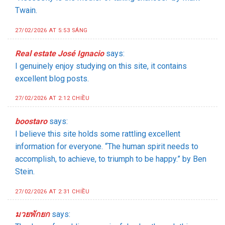
Twain.
27/02/2026 AT 5:53 SÁNG
Real estate José Ignacio
says:
I genuinely enjoy studying on this site, it contains
excellent blog posts.
27/02/2026 AT 2:12 CHIỀU
boostaro
says:
I believe this site holds some rattling excellent
information for everyone. “The human spirit needs to
accomplish, to achieve, to triumph to be happy.” by Ben
Stein.
27/02/2026 AT 2:31 CHIỀU
มวยพักยก
says: