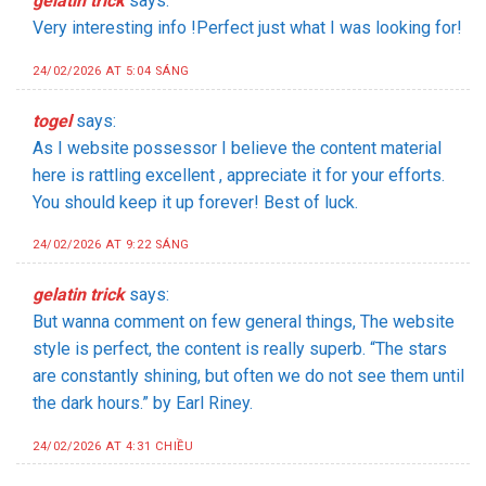
gelatin trick
says:
Very interesting info !Perfect just what I was looking for!
24/02/2026 AT 5:04 SÁNG
togel
says:
As I website possessor I believe the content material
here is rattling excellent , appreciate it for your efforts.
You should keep it up forever! Best of luck.
24/02/2026 AT 9:22 SÁNG
gelatin trick
says:
But wanna comment on few general things, The website
style is perfect, the content is really superb. “The stars
are constantly shining, but often we do not see them until
the dark hours.” by Earl Riney.
24/02/2026 AT 4:31 CHIỀU