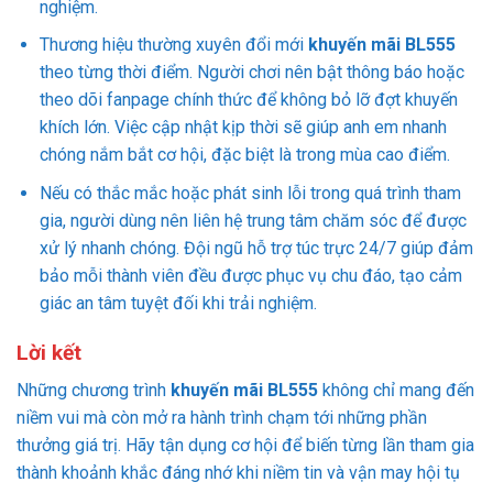
nghiệm.
Thương hiệu thường xuyên đổi mới
khuyến
mãi
BL555
theo từng thời điểm. Người chơi nên bật thông báo hoặc
theo dõi fanpage chính thức để không bỏ lỡ đợt khuyến
khích lớn. Việc cập nhật kịp thời sẽ giúp anh em nhanh
chóng nắm bắt cơ hội, đặc biệt là trong mùa cao điểm.
Nếu có thắc mắc hoặc phát sinh lỗi trong quá trình tham
gia, người dùng nên liên hệ trung tâm chăm sóc để được
xử lý nhanh chóng. Đội ngũ hỗ trợ túc trực 24/7 giúp đảm
bảo mỗi thành viên đều được phục vụ chu đáo, tạo cảm
giác an tâm tuyệt đối khi trải nghiệm.
Lời kết
Những chương trình
khuyến mãi BL555
không chỉ mang đến
niềm vui mà còn mở ra hành trình chạm tới những phần
thưởng giá trị. Hãy tận dụng cơ hội để biến từng lần tham gia
thành khoảnh khắc đáng nhớ khi niềm tin và vận may hội tụ